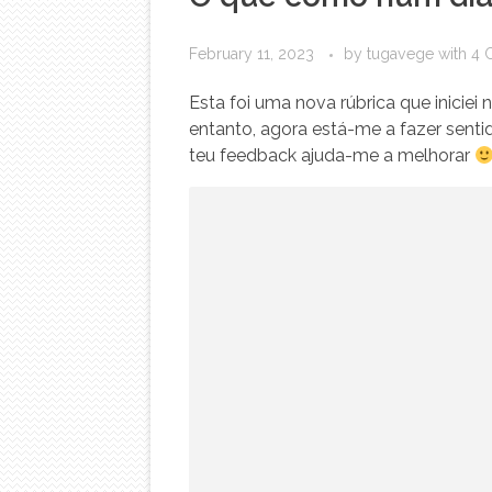
February 11, 2023
by
tugavege
with
4 
Esta foi uma nova rúbrica que iniciei
entanto, agora está-me a fazer senti
teu feedback ajuda-me a melhorar