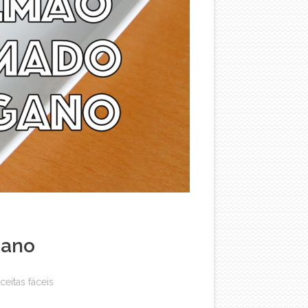
gano
ceitas fáceis