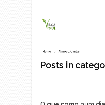
Tuga Vegetal
Comida vegana é fácil, nutritiva e deliciosa. Eu mostro-te como aqui.
Home
Almoço/Jantar
Posts in categ
O que como num di