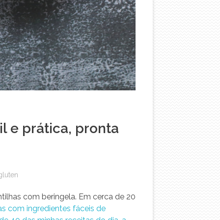
l e prática, pronta
luten
ntilhas com beringela. Em cerca de 20
cas com ingredientes fáceis de