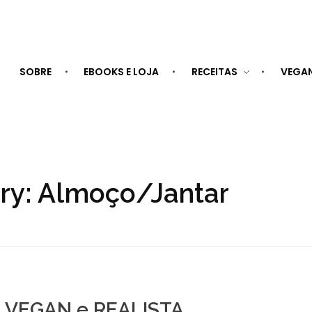
SOBRE
EBOOKS E LOJA
RECEITAS
VEGA
ory: Almoço/Jantar
a VEGAN e REALISTA