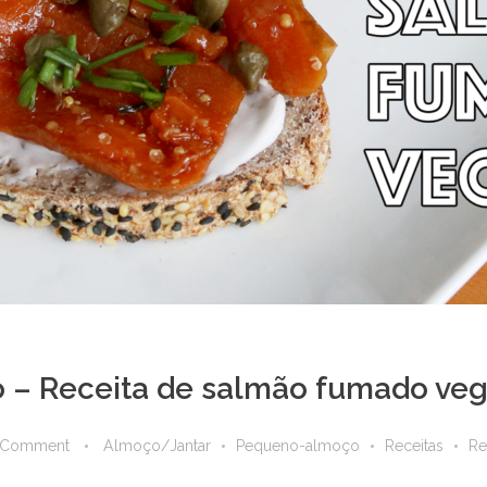
– Receita de salmão fumado ve
 Comment
Almoço/Jantar
Pequeno-almoço
Receitas
Re