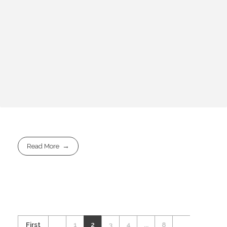
Read More
First
1
2
3
4
...
8