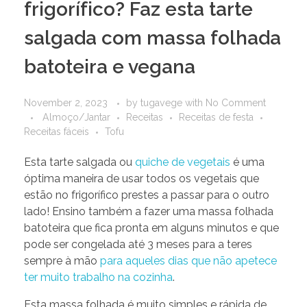
frigorífico? Faz esta tarte
salgada com massa folhada
batoteira e vegana
November 2, 2023
by
tugavege
with
No Comment
Almoço/Jantar
Receitas
Receitas de festa
Receitas fáceis
Tofu
Esta tarte salgada ou
quiche de vegetais
é uma
óptima maneira de usar todos os vegetais que
estão no frigorífico prestes a passar para o outro
lado! Ensino também a fazer uma massa folhada
batoteira que fica pronta em alguns minutos e que
pode ser congelada até 3 meses para a teres
sempre à mão
para aqueles dias que não apetece
ter muito trabalho na cozinha
.
Esta massa folhada é muito simples e rápida de