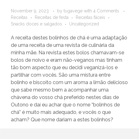
November 9, 2023
by
tugavege
with
4 Comments
Receitas
Receitas de festa
Receitas fáceis
Snacks doces e salgados
Uncategorized
A receita destes bolinhos de chá é uma adaptação
de uma receita de uma revista de culinária da
minha mãe. Na revista estes bolos chamavam-se
bolos de noivo e eram não-veganos mas tinham
tão bom aspecto que eu decidi veganizá-los e
partilhar com vocês. São uma mistura entre
bolinho e biscoito com um aroma a limão delicioso
que sabe mesmo bem a acompanhar uma
chávena do vosso chá preferido nestes dias de
Outono e daí eu achar que o nome “bolinhos de
chá” é muito mais adequado, e vocês o que
acham? Que nome dariam a estes bolinhos?