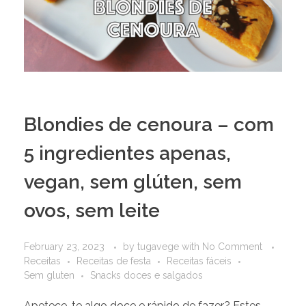
Blondies de cenoura – com
5 ingredientes apenas,
vegan, sem glúten, sem
ovos, sem leite
February 23, 2023
by
tugavege
with
No Comment
Receitas
Receitas de festa
Receitas fáceis
Sem gluten
Snacks doces e salgados
Apetece-te algo doce e rápido de fazer? Estes